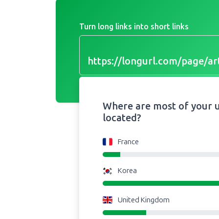
Turn long links into short links
https://longurl.com/page/art
name
|
Where are most of your 
located?
France
Korea
United Kingdom