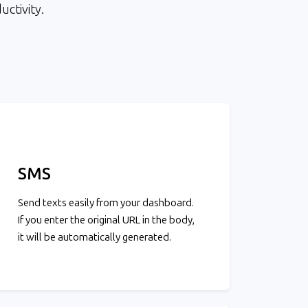
uctivity.
SMS
Send texts easily from your dashboard.
If you enter the original URL in the body,
it will be automatically generated.