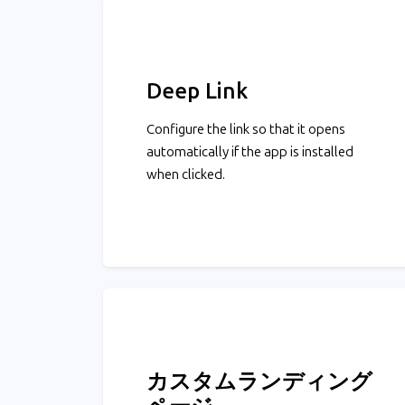
Deep Link
Configure the link so that it opens
automatically if the app is installed
when clicked.
カスタムランディング