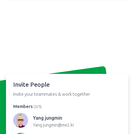
Invite People
Invite your teammates & work together
Members
(3/5)
Yang jungmin
Yang
jungmin@me2.kr