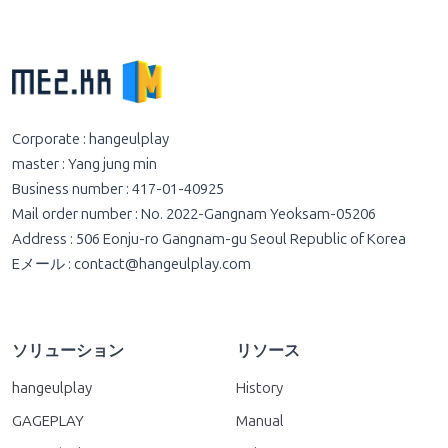
Corporate : hangeulplay
master : Yang jung min
Business number : 417-01-40925
Mail order number : No. 2022-Gangnam Yeoksam-05206
Address : 506 Eonju-ro Gangnam-gu Seoul Republic of Korea
Eメール :
contact@hangeulplay.com
ソリューション
リソース
hangeulplay
History
GAGEPLAY
Manual