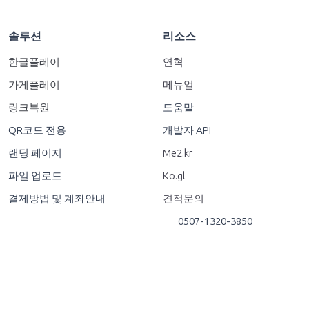
솔루션
리소스
한글플레이
연혁
가게플레이
메뉴얼
링크복원
도움말
QR코드 전용
개발자 API
랜딩 페이지
Me2.kr
파일 업로드
Ko.gl
결제방법 및 계좌안내
견적문의
0507-1320-3850
© 2026
. All Rights Reserved