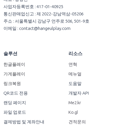
사업자등록번호 : 417-01-40925
통신판매업신고 : 제 2022-강남역삼-05206
주소 : 서울특별시 강남구 언주로 506, 501-9호
이메일 :
contact@hangeulplay.com
솔루션
리소스
한글플레이
연혁
가게플레이
메뉴얼
링크복원
도움말
QR코드 전용
개발자 API
랜딩 페이지
Me2.kr
파일 업로드
Ko.gl
결제방법 및 계좌안내
견적문의