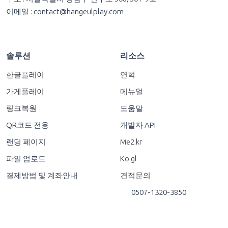
이메일 :
contact@hangeulplay.com
솔루션
리소스
한글플레이
연혁
가게플레이
메뉴얼
링크복원
도움말
QR코드 전용
개발자 API
랜딩 페이지
Me2.kr
파일 업로드
Ko.gl
결제방법 및 계좌안내
견적문의
0507-1320-3850